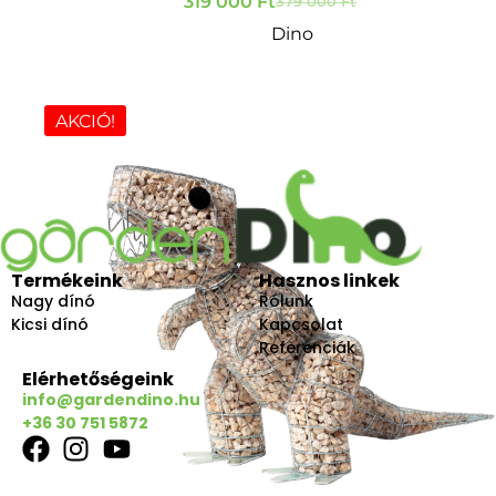
319 000
Ft
379 000
Ft
Dino
AKCIÓ!
Termékeink
Hasznos linkek
Nagy dínó
Rólunk
Kicsi dínó
Kapcsolat
Referenciák
Elérhetőségeink
info@gardendino.hu
+36 30 751 5872