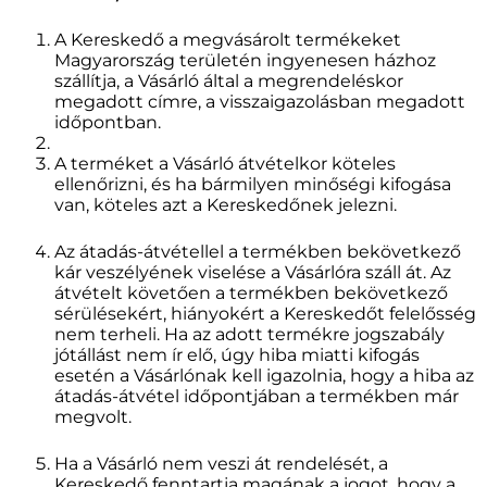
A Kereskedő a megvásárolt termékeket
Magyarország területén ingyenesen házhoz
szállítja, a Vásárló által a megrendeléskor
megadott címre, a visszaigazolásban megadott
időpontban.
A terméket a Vásárló átvételkor köteles
ellenőrizni, és ha bármilyen minőségi kifogása
van, köteles azt a Kereskedőnek jelezni.
Az átadás-átvétellel a termékben bekövetkező
kár veszélyének viselése a Vásárlóra száll át. Az
átvételt követően a termékben bekövetkező
sérülésekért, hiányokért a Kereskedőt felelősség
nem terheli. Ha az adott termékre jogszabály
jótállást nem ír elő, úgy hiba miatti kifogás
esetén a Vásárlónak kell igazolnia, hogy a hiba az
átadás-átvétel időpontjában a termékben már
megvolt.
Ha a Vásárló nem veszi át rendelését, a
Kereskedő fenntartja magának a jogot, hogy a