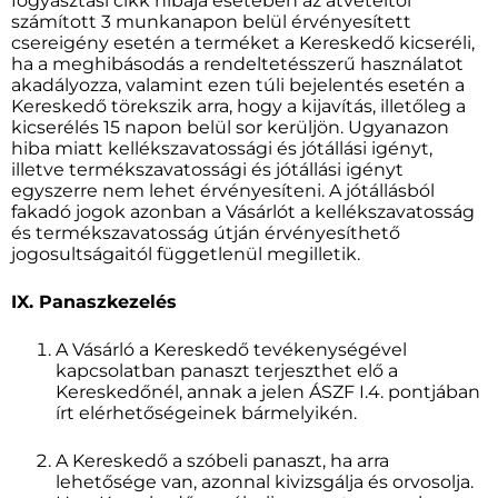
fogyasztási cikk hibája esetében az átvételtől
számított 3 munkanapon belül érvényesített
csereigény esetén a terméket a Kereskedő kicseréli,
ha a meghibásodás a rendeltetésszerű használatot
akadályozza, valamint ezen túli bejelentés esetén a
Kereskedő törekszik arra, hogy a kijavítás, illetőleg a
kicserélés 15 napon belül sor kerüljön. Ugyanazon
hiba miatt kellékszavatossági és jótállási igényt,
illetve termékszavatossági és jótállási igényt
egyszerre nem lehet érvényesíteni. A jótállásból
fakadó jogok azonban a Vásárlót a kellékszavatosság
és termékszavatosság útján érvényesíthető
jogosultságaitól függetlenül megilletik.
IX. Panaszkezelés
A Vásárló a Kereskedő tevékenységével
kapcsolatban panaszt terjeszthet elő a
Kereskedőnél, annak a jelen ÁSZF I.4. pontjában
írt elérhetőségeinek bármelyikén.
A Kereskedő a szóbeli panaszt, ha arra
lehetősége van, azonnal kivizsgálja és orvosolja.