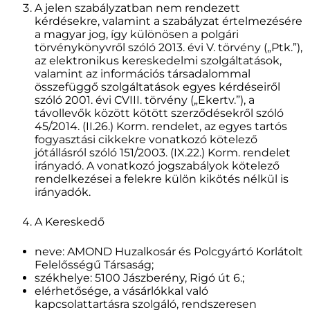
A jelen szabályzatban nem rendezett
kérdésekre, valamint a szabályzat értelmezésére
a magyar jog, így különösen a polgári
törvénykönyvről szóló 2013. évi V. törvény („Ptk.”),
az elektronikus kereskedelmi szolgáltatások,
valamint az információs társadalommal
összefüggő szolgáltatások egyes kérdéseiről
szóló 2001. évi CVIII. törvény („Ekertv.”), a
távollevők között kötött szerződésekről szóló
45/2014. (II.26.) Korm. rendelet, az egyes tartós
fogyasztási cikkekre vonatkozó kötelező
jótállásról szóló 151/2003. (IX.22.) Korm. rendelet
irányadó. A vonatkozó jogszabályok kötelező
rendelkezései a felekre külön kikötés nélkül is
irányadók.
A Kereskedő
neve: AMOND Huzalkosár és Polcgyártó Korlátolt
Felelősségű Társaság;
székhelye: 5100 Jászberény, Rigó út 6.;
elérhetősége, a vásárlókkal való
kapcsolattartásra szolgáló, rendszeresen