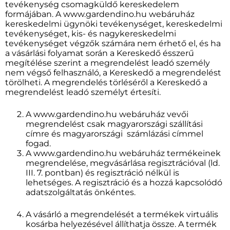
tevékenység csomagküldő kereskedelem
formájában. A www.gardendino.hu webáruház
kereskedelmi ügynöki tevékenységet, kereskedelmi
tevékenységet, kis- és nagykereskedelmi
tevékenységet végzők számára nem érhető el, és ha
a vásárlási folyamat során a Kereskedő ésszerű
megítélése szerint a megrendelést leadó személy
nem végső felhasználó, a Kereskedő a megrendelést
törölheti. A megrendelés törléséről a Kereskedő a
megrendelést leadó személyt értesíti.
A www.gardendino.hu webáruház vevői
megrendelést csak magyarországi szállítási
címre és magyarországi számlázási címmel
fogad.
A www.gardendino.hu webáruház termékeinek
megrendelése, megvásárlása regisztrációval (ld.
III. 7. pontban) és regisztráció nélkül is
lehetséges. A regisztráció és a hozzá kapcsolódó
adatszolgáltatás önkéntes.
A vásárló a megrendelését a termékek virtuális
kosárba helyezésével állíthatja össze. A termék