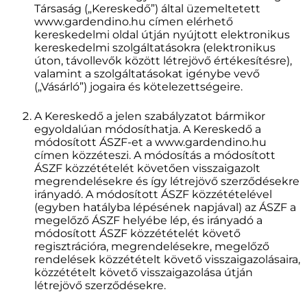
Társaság („Kereskedő”) által üzemeltetett
www.gardendino.hu címen elérhető
kereskedelmi oldal útján nyújtott elektronikus
kereskedelmi szolgáltatásokra (elektronikus
úton, távollevők között létrejövő értékesítésre),
valamint a szolgáltatásokat igénybe vevő
(„Vásárló”) jogaira és kötelezettségeire.
A Kereskedő a jelen szabályzatot bármikor
egyoldalúan módosíthatja. A Kereskedő a
módosított ÁSZF-et a www.gardendino.hu
címen közzéteszi. A módosítás a módosított
ÁSZF közzétételét követően visszaigazolt
megrendelésekre és így létrejövő szerződésekre
irányadó. A módosított ÁSZF közzétételével
(egyben hatályba lépésének napjával) az ÁSZF a
megelőző ÁSZF helyébe lép, és irányadó a
módosított ÁSZF közzétételét követő
regisztrációra, megrendelésekre, megelőző
rendelések közzétételt követő visszaigazolásaira,
közzétételt követő visszaigazolása útján
létrejövő szerződésekre.