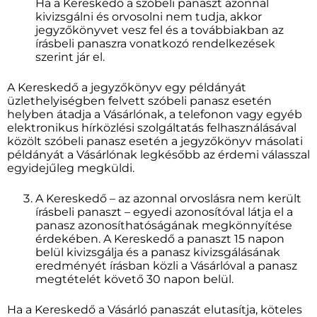
Ha a Kereskedő a szóbeli panaszt azonnal
kivizsgálni és orvosolni nem tudja, akkor
jegyzőkönyvet vesz fel és a továbbiakban az
írásbeli panaszra vonatkozó rendelkezések
szerint jár el.
A Kereskedő a jegyzőkönyv egy példányát
üzlethelyiségben felvett szóbeli panasz esetén
helyben átadja a Vásárlónak, a telefonon vagy egyéb
elektronikus hírközlési szolgáltatás felhasználásával
közölt szóbeli panasz esetén a jegyzőkönyv másolati
példányát a Vásárlónak legkésőbb az érdemi válasszal
egyidejűleg megküldi.
A Kereskedő – az azonnal orvoslásra nem került
írásbeli panaszt – egyedi azonosítóval látja el a
panasz azonosíthatóságának megkönnyítése
érdekében. A Kereskedő a panaszt 15 napon
belül kivizsgálja és a panasz kivizsgálásának
eredményét írásban közli a Vásárlóval a panasz
megtételét követő 30 napon belül.
Ha a Kereskedő a Vásárló panaszát elutasítja, köteles