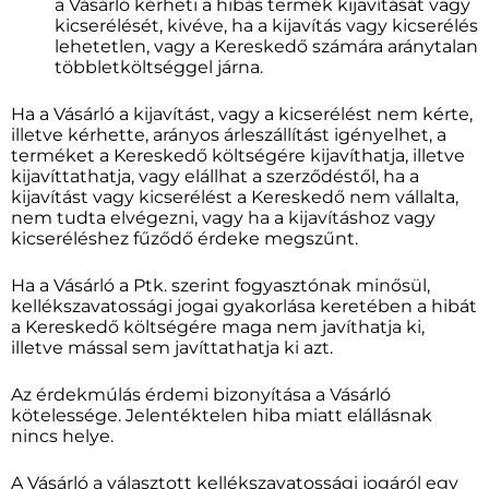
a Vásárló kérheti a hibás termék kijavítását vagy
kicserélését, kivéve, ha a kijavítás vagy kicserélés
lehetetlen, vagy a Kereskedő számára aránytalan
többletköltséggel járna.
Ha a Vásárló a kijavítást, vagy a kicserélést nem kérte,
illetve kérhette, arányos árleszállítást igényelhet, a
terméket a Kereskedő költségére kijavíthatja, illetve
kijavíttathatja, vagy elállhat a szerződéstől, ha a
kijavítást vagy kicserélést a Kereskedő nem vállalta,
nem tudta elvégezni, vagy ha a kijavításhoz vagy
kicseréléshez fűződő érdeke megszűnt.
Ha a Vásárló a Ptk. szerint fogyasztónak minősül,
kellékszavatossági jogai gyakorlása keretében a hibát
a Kereskedő költségére maga nem javíthatja ki,
illetve mással sem javíttathatja ki azt.
Az érdekmúlás érdemi bizonyítása a Vásárló
kötelessége. Jelentéktelen hiba miatt elállásnak
nincs helye.
A Vásárló a választott kellékszavatossági jogáról egy