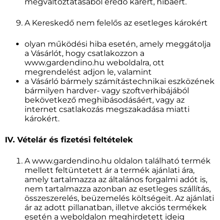
megváltoztatásából eredő kárért, hibáért.
A Kereskedő nem felelős az esetleges károkért
olyan működési hiba esetén, amely meggátolja
a Vásárlót, hogy csatlakozzon a
www.gardendino.hu weboldalra, ott
megrendelést adjon le, valamint
a Vásárló bármely számítástechnikai eszközének
bármilyen hardver- vagy szoftverhibájából
bekövetkező meghibásodásáért, vagy az
internet csatlakozás megszakadása miatti
károkért.
IV. Vételár és fizetési feltételek
A www.gardendino.hu oldalon található termék
mellett feltüntetett ár a termék ajánlati ára,
amely tartalmazza az általános forgalmi adót is,
nem tartalmazza azonban az esetleges szállítás,
összeszerelés, beüzemelés költségeit. Az ajánlati
ár az adott pillanatban, illetve akciós termékek
esetén a weboldalon meghirdetett ideig