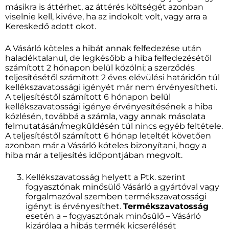
másikra is áttérhet, az áttérés költségét azonban
viselnie kell, kivéve, ha az indokolt volt, vagy arra a
Kereskedő adott okot.
A Vásárló köteles a hibát annak felfedezése után
haladéktalanul, de legkésőbb a hiba felfedezésétől
számított 2 hónapon belül közölni; a szerződés
teljesítésétől számított 2 éves elévülési határidőn túl
kellékszavatossági igényét már nem érvényesítheti.
A teljesítéstől számított 6 hónapon belül
kellékszavatossági igénye érvényesítésének a hiba
közlésén, továbbá a számla, vagy annak másolata
felmutatásán/megküldésén túl nincs egyéb feltétele.
A teljesítéstől számított 6 hónap leteltét követően
azonban már a Vásárló köteles bizonyítani, hogy a
hiba már a teljesítés időpontjában megvolt.
Kellékszavatosság helyett a Ptk. szerint
fogyasztónak minősülő Vásárló a gyártóval vagy
forgalmazóval szemben termékszavatossági
igényt is érvényesíthet.
Termékszavatosság
esetén a – fogyasztónak minősülő – Vásárló
kizárólag a hibás termék kicserélését