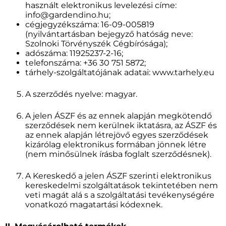
használt elektronikus levelezési címe:
info@gardendino.hu;
cégjegyzékszáma: 16-09-005819
(nyilvántartásban bejegyző hatóság neve:
Szolnoki Törvényszék Cégbírósága);
adószáma: 11925237-2-16;
telefonszáma: +36 30 751 5872;
tárhely-szolgáltatójának adatai: www.tarhely.eu
A szerződés nyelve: magyar.
A jelen ÁSZF és az ennek alapján megkötendő
szerződések nem kerülnek iktatásra, az ÁSZF és
az ennek alapján létrejövő egyes szerződések
kizárólag elektronikus formában jönnek létre
(nem minősülnek írásba foglalt szerződésnek).
A Kereskedő a jelen ÁSZF szerinti elektronikus
kereskedelmi szolgáltatások tekintetében nem
veti magát alá s a szolgáltatási tevékenységére
vonatkozó magatartási kódexnek.