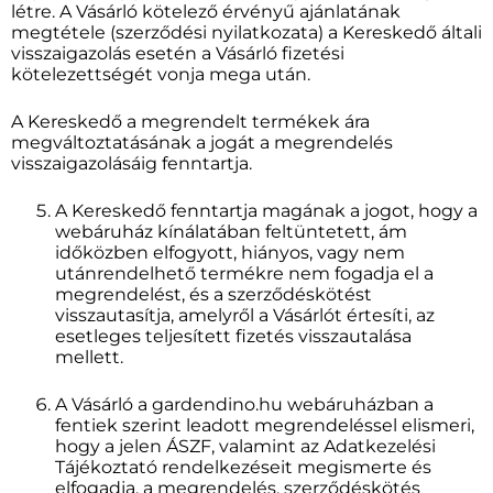
létre. A Vásárló kötelező érvényű ajánlatának
megtétele (szerződési nyilatkozata) a Kereskedő általi
visszaigazolás esetén a Vásárló fizetési
kötelezettségét vonja mega után.
A Kereskedő a megrendelt termékek ára
megváltoztatásának a jogát a megrendelés
visszaigazolásáig fenntartja.
A Kereskedő fenntartja magának a jogot, hogy a
webáruház kínálatában feltüntetett, ám
időközben elfogyott, hiányos, vagy nem
utánrendelhető termékre nem fogadja el a
megrendelést, és a szerződéskötést
visszautasítja, amelyről a Vásárlót értesíti, az
esetleges teljesített fizetés visszautalása
mellett.
A Vásárló a gardendino.hu webáruházban a
fentiek szerint leadott megrendeléssel elismeri,
hogy a jelen ÁSZF, valamint az Adatkezelési
Tájékoztató rendelkezéseit megismerte és
elfogadja, a megrendelés, szerződéskötés