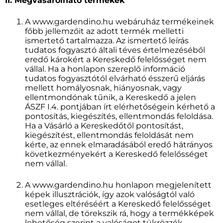
II. Megvásárolható termékek
A www.gardendino.hu webáruház termékeinek
főbb jellemzőit az adott termék melletti
ismertető tartalmazza. Az ismertető leírás
tudatos fogyasztó általi téves értelmezéséből
eredő károkért a Kereskedő felelősséget nem
vállal. Ha a honlapon szereplő információ
tudatos fogyasztótól elvárható ésszerű eljárás
mellett homályosnak, hiányosnak, vagy
ellentmondónak tűnik, a Kereskedő a jelen
ÁSZF I.4. pontjában írt elérhetőségein kérhető a
pontosítás, kiegészítés, ellentmondás feloldása.
Ha a Vásárló a Kereskedőtől pontosítást,
kiegészítést, ellentmondás feloldását nem
kérte, az ennek elmaradásából eredő hátrányos
következményekért a Kereskedő felelősséget
nem vállal.
A www.gardendino.hu honlapon megjelenített
képek illusztrációk, így azok valóságtól való
esetleges eltéréséért a Kereskedő felelősséget
nem vállal, de törekszik rá, hogy a termékképek
lehetőség szerint a valóságot tükrözzék.