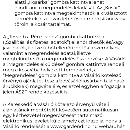
alatti „Kosárba” gombra kattintva lehet
elindítani a megrendelés feladását. Az „Kosár”
gombra kattintva megtekinthetők a kiválasztott
termékek, és itt van lehetőség módosítani vagy
törölni a kosár tartalmát.
A „Tovább a Pénztrához” gombra kattintva a
(„Szállítási és fizetési adatok”) ellenőrizhetők és/vagy
javíthatók, illetve újból ellenőrizhetők a személyes,
valamint a megrendelés adatai, illetve
megtekinthető a megrendelés összegzése. A Vásárló
a „Megrendelés elküldése” gombra kattintva rendeli
meg a kosarába helyezett termékeket; a
“Megrendelés” gombra kattintva a Vásárló kötelező
érvényű ajánlatot tesz a bevásárlókosárban található
árucikk(ek) megvételére, és ezzel egyben elfogadja a
jelen ÁSZF rendelkezéseit is.
A Kereskedő a Vásárló kötelező érvényű vételi
ajánlatának megtételét követően automatikusan
egy kézhezvétel megerősítését tartalmazó
elektronikus levelet küld, amely azt igazolja, hogy a
Vásárló rendelését a www.gardendino.hu webáruház