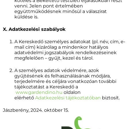
köteles a Békéltető testületi eljárásokban részt
venni. Jelen pont értelmében
együttműködésnek minősül a válaszirat
küldése is.
X. Adatkezelési szabályok
A Kereskedő személyes adatokat (pl. név, cím, e-
mail cím) kizárólag a mindenkor hatályos
adatvédelmi jogszabályok rendelkezéseinek
megfelelően – gyűjt, kezel és tárol.
A személyes adatok védelmére, azok
gyűjtésének és felhasználásának módjára,
terjedelmére és céljára vonatkozóan további
tájékoztatást a Kereskedő a
www.gardendino.hu
oldalon
elérhető
Adatkezelési tájékoztatóban
biztosít.
Jászberény, 2024. október 15.