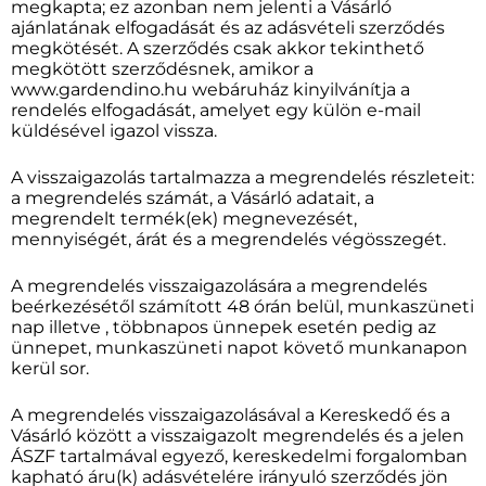
megkapta; ez azonban nem jelenti a Vásárló
ajánlatának elfogadását és az adásvételi szerződés
megkötését. A szerződés csak akkor tekinthető
megkötött szerződésnek, amikor a
www.gardendino.hu webáruház kinyilvánítja a
rendelés elfogadását, amelyet egy külön e-mail
küldésével igazol vissza.
A visszaigazolás tartalmazza a megrendelés részleteit:
a megrendelés számát, a Vásárló adatait, a
megrendelt termék(ek) megnevezését,
mennyiségét, árát és a megrendelés végösszegét.
A megrendelés visszaigazolására a megrendelés
beérkezésétől számított 48 órán belül, munkaszüneti
nap illetve , többnapos ünnepek esetén pedig az
ünnepet, munkaszüneti napot követő munkanapon
kerül sor.
A megrendelés visszaigazolásával a Kereskedő és a
Vásárló között a visszaigazolt megrendelés és a jelen
ÁSZF tartalmával egyező, kereskedelmi forgalomban
kapható áru(k) adásvételére irányuló szerződés jön