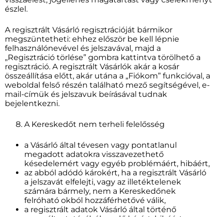
észlel.
A regisztrált Vásárló regisztrációját bármikor
megszüntetheti: ehhez először be kell lépnie
felhasználónevével és jelszavával, majd a
„Regisztráció törlése” gombra kattintva törölhető a
regisztráció. A regisztrált Vásárlók akár a kosár
összeállítása előtt, akár utána a „Fiókom” funkcióval, a
weboldal felső részén található mező segítségével, e-
mail-címük és jelszavuk beírásával tudnak
bejelentkezni.
A Kereskedőt nem terheli felelősség
a Vásárló által tévesen vagy pontatlanul
megadott adatokra visszavezethető
késedelemért vagy egyéb problémáért, hibáért,
az abból adódó károkért, ha a regisztrált Vásárló
a jelszavát elfelejti, vagy az illetéktelenek
számára bármely, nem a Kereskedőnek
felróható okból hozzáférhetővé válik,
a regisztrált adatok Vásárló által történő