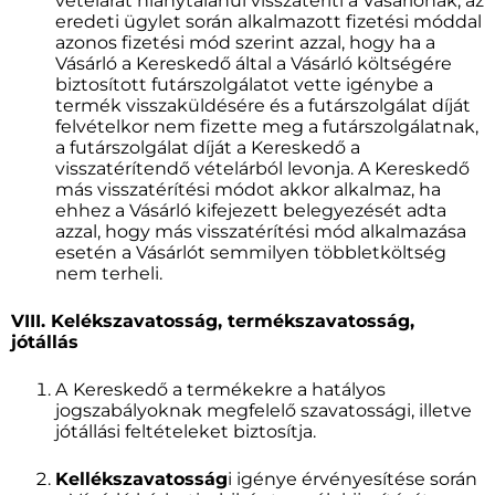
vételárát hiánytalanul visszatéríti a Vásárlónak, az
eredeti ügylet során alkalmazott fizetési móddal
azonos fizetési mód szerint azzal, hogy ha a
Vásárló a Kereskedő által a Vásárló költségére
biztosított futárszolgálatot vette igénybe a
termék visszaküldésére és a futárszolgálat díját
felvételkor nem fizette meg a futárszolgálatnak,
a futárszolgálat díját a Kereskedő a
visszatérítendő vételárból levonja. A Kereskedő
más visszatérítési módot akkor alkalmaz, ha
ehhez a Vásárló kifejezett belegyezését adta
azzal, hogy más visszatérítési mód alkalmazása
esetén a Vásárlót semmilyen többletköltség
nem terheli.
VIII. Kelékszavatosság, termékszavatosság,
jótállás
A
Kereskedő a termékekre a hatályos
jogszabályoknak megfelelő szavatossági, illetve
jótállási feltételeket biztosítja.
Kellékszavatosság
i igénye érvényesítése során