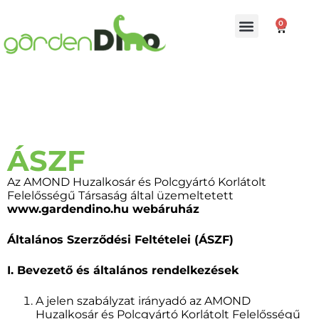
S
0
k
i
p
t
o
c
o
n
t
e
ÁSZF
n
t
Az AMOND Huzalkosár és Polcgyártó Korlátolt
Felelősségű Társaság által üzemeltetett
www.gardendino.hu webáruház
Általános Szerződési Feltételei (ÁSZF)
I. Bevezető és általános rendelkezések
A jelen szabályzat irányadó az AMOND
Huzalkosár és Polcgyártó Korlátolt Felelősségű