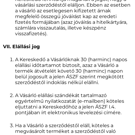
vásárlási szerződéstől elálljon. Ebben az esetben
a vásárló az esetlegesen kifizetett árnak
megfelelő összegű jóváírást kap az eredeti
fizetés formájában (azaz jóváírás a hitelkártyára,
számlára visszautalás, illetve készpénz
visszafizetés).
VII. Elállási jog
A Kereskedő a Vásárlóknak 30 (harminc) napos
elállási időtartamot biztosít, azaz a Vásárló a
termék átvételét követő 30 (harminc) napon
belül jogosult a jelen ÁSZF szerint megkötött
szerződéstől indoklás nélkül elállni.
A Vásárló elállási szándékát tartalmazó
egyértelmű nyilatkozatát (e-mailben) köteles
eljuttatni a Kereskedőhöz a jelen ÁSZF I.4.
pontjában írt elektronikus levelezési címére.
Ha a Vásárló a szerződéstől eláll, köteles a
megvásárolt terméket a szerződéstől való