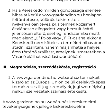
Ha a Kereskedő minden gondossága ellenére
hibás ár kerül a www.gardendino.hu honlapon
feltüntetésre, különös tekintettel a
nyilvánvalóan téves, pl. a termék közismert,
általánosan elfogadott vagy becsült árától
jelentősen eltérő, esetleg rendszerhiba miatt
megjelenő „0” Ft-os vagy „1” Ft-os árra, akkor a
Kereskedő nem köteles a terméket hibás áron
átadni, szállítani, hanem felajánlhatja a helyes
áron történő szállítást, amelynek ismeretében a
Vásárló elállhat vásárlási szándékától.
III. Megrendelés, szerződéskötés, regisztráció
A www.gardendino.hu webáruház termékeit
kizárólag az Európai Unión belüli cselekvőképes
természetes ill. jogi személyek, jogi személyiség
nélküli szervezetek számára értékesíti.
A www.gardendino.hu webáruház kereskedelmi
tevékenységének jellege kiskereskedelmi