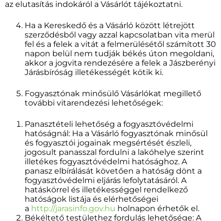
az elutasítás indokáról a Vásárlót tájékoztatni.
Ha a Kereskedő és a Vásárló között létrejött
szerződésből vagy azzal kapcsolatban vita merül
fel és a felek a vitát a felmerülésétől számított 30
napon belül nem tudják békés úton megoldani,
akkor a jogvita rendezésére a felek a Jászberényi
Járásbíróság illetékességét kötik ki.
Fogyasztónak minősülő Vásárlókat megillető
további vitarendezési lehetőségek:
Panasztételi lehetőség a fogyasztóvédelmi
hatóságnál: Ha a Vásárló fogyasztónak minősül
és fogyasztói jogainak megsértését észleli,
jogosult panasszal fordulni a lakóhelye szerint
illetékes fogyasztóvédelmi hatósághoz. A
panasz elbírálását követően a hatóság dönt a
fogyasztóvédelmi eljárás lefolytatásáról. A
hatáskörrel és illetékességgel rendelkező
hatóságok listája és elérhetőségei
a
http://jarasinfo.gov.hu
holnapon érhetők el.
Békéltető testülethez fordulás lehetősége: A