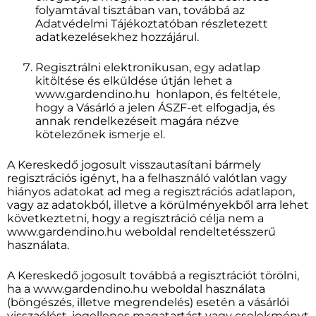
folyamtával tisztában van, továbbá az
Adatvédelmi Tájékoztatóban részletezett
adatkezelésekhez hozzájárul.
Regisztrálni elektronikusan, egy adatlap
kitöltése és elküldése útján lehet a
www.gardendino.hu honlapon, és feltétele,
hogy a Vásárló a jelen ÁSZF-et elfogadja, és
annak rendelkezéseit magára nézve
kötelezőnek ismerje el.
A Kereskedő jogosult visszautasítani bármely
regisztrációs igényt, ha a felhasználó valótlan vagy
hiányos adatokat ad meg a regisztrációs adatlapon,
vagy az adatokból, illetve a körülményekből arra lehet
következtetni, hogy a regisztráció célja nem a
www.gardendino.hu weboldal rendeltetésszerű
használata.
A Kereskedő jogosult továbbá a regisztrációt törölni,
ha a www.gardendino.hu weboldal használata
(böngészés, illetve megrendelés) esetén a vásárlói
visszaélést, jogellenes magatartást vagy cselekményt