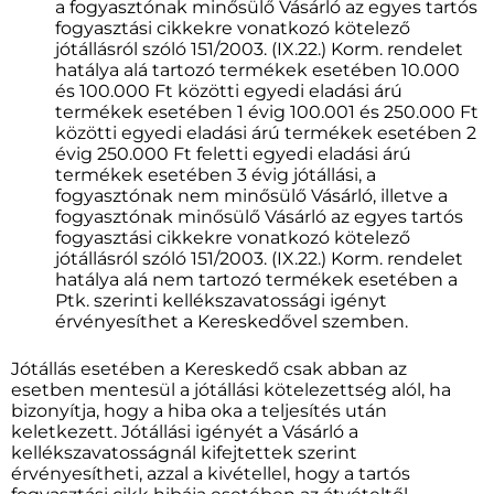
a fogyasztónak minősülő Vásárló az egyes tartós
fogyasztási cikkekre vonatkozó kötelező
jótállásról szóló 151/2003. (IX.22.) Korm. rendelet
hatálya alá tartozó termékek esetében 10.000
és 100.000 Ft közötti egyedi eladási árú
termékek esetében 1 évig 100.001 és 250.000 Ft
közötti egyedi eladási árú termékek esetében 2
évig 250.000 Ft feletti egyedi eladási árú
termékek esetében 3 évig jótállási, a
fogyasztónak nem minősülő Vásárló, illetve a
fogyasztónak minősülő Vásárló az egyes tartós
fogyasztási cikkekre vonatkozó kötelező
jótállásról szóló 151/2003. (IX.22.) Korm. rendelet
hatálya alá nem tartozó termékek esetében a
Ptk. szerinti kellékszavatossági igényt
érvényesíthet a Kereskedővel szemben.
Jótállás esetében a Kereskedő csak abban az
esetben mentesül a jótállási kötelezettség alól, ha
bizonyítja, hogy a hiba oka a teljesítés után
keletkezett. Jótállási igényét a Vásárló a
kellékszavatosságnál kifejtettek szerint
érvényesítheti, azzal a kivétellel, hogy a tartós