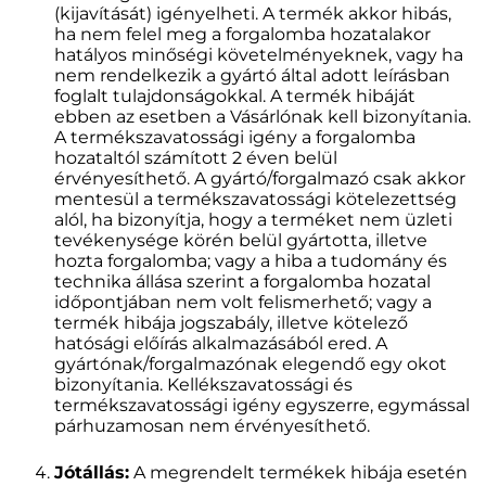
(kijavítását) igényelheti. A termék akkor hibás,
ha nem felel meg a forgalomba hozatalakor
hatályos minőségi követelményeknek, vagy ha
nem rendelkezik a gyártó által adott leírásban
foglalt tulajdonságokkal. A termék hibáját
ebben az esetben a Vásárlónak kell bizonyítania.
A termékszavatossági igény a forgalomba
hozataltól számított 2 éven belül
érvényesíthető. A gyártó/forgalmazó csak akkor
mentesül a termékszavatossági kötelezettség
alól, ha bizonyítja, hogy a terméket nem üzleti
tevékenysége körén belül gyártotta, illetve
hozta forgalomba; vagy a hiba a tudomány és
technika állása szerint a forgalomba hozatal
időpontjában nem volt felismerhető; vagy a
termék hibája jogszabály, illetve kötelező
hatósági előírás alkalmazásából ered. A
gyártónak/forgalmazónak elegendő egy okot
bizonyítania. Kellékszavatossági és
termékszavatossági igény egyszerre, egymással
párhuzamosan nem érvényesíthető.
Jótállás:
A megrendelt termékek hibája esetén