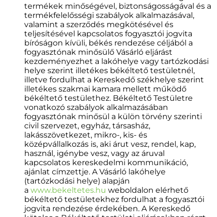
termékek minőségével, biztonságosságával és a
termékfelelősségi szabályok alkalmazásával,
valamint a szerződés megkötésével és
teljesítésével kapcsolatos fogyasztói jogvita
bíróságon kívüli, békés rendezése céljából a
fogyasztónak minősülő Vásárló eljárást
kezdeményezhet a lakóhelye vagy tartózkodási
helye szerint illetékes békéltető testületnél,
illetve fordulhat a Kereskedő székhelye szerint
illetékes szakmai kamara mellett működő
békéltető testülethez. Békéltető Testületre
vonatkozó szabályok alkalmazásában
fogyasztónak minősül a külön törvény szerinti
civil szervezet, egyház, társasház,
lakásszövetkezet, mikro-, kis- és
középvállalkozás is, aki árut vesz, rendel, kap,
használ, igénybe vesz, vagy az áruval
kapcsolatos kereskedelmi kommunikáció,
ajánlat címzettje. A Vásárló lakóhelye
(tartózkodási helye) alapján
a
www.bekeltetes.hu
weboldalon elérhető
békéltető testületekhez fordulhat a fogyasztói
jogvita rendezése érdekében. A Kereskedő