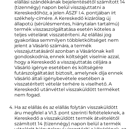
elállási szándékának bejelentésétől számított 14
(tizennégy) napon belül visszajuttatni a
Kereskedőhöz, a jelen ÁSZF I.4. pontjában írt
székhely-címére. A Kereskedő kizárólag új
állapotú (sérülésmentes, hiánytalan tartalmú)
termék visszaszolgáltatása esetén köteles a
teljes vételárat visszatéríteni. Az elállási jog
gyakorlása semmilyen többletköltséget nem
jelent a Vásárló számára, a termék
visszajuttatásáról azonban a Vásárlónak kell
gondoskodnia, ennek költségét viselnie azzal,
hogy a Kereskedő a visszajuttatás céljára a
Vásárló igénye esetében és költségére
futárszolgáltatást biztosít, amelynek díja ennek
Vásárló általi igénybevétele esetében a
visszatérített vételár terhére is viselhető. A
Kereskedő utánvéttel visszaküldött terméket
nem fogad.
Ha az elállás és az elállás folytán visszaküldött
áru megfelel a VI.3. pont szerinti feltételeknek, a
Kereskedő a visszaküldött termék átvételétől
számított 14 (tizennégy) napon belül a termék